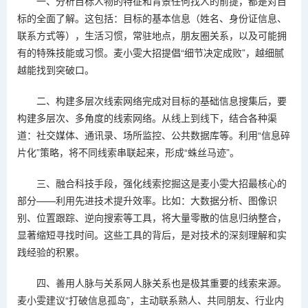
一、分析目标人物的特征和背景任何找人的前提，都是对目
标的全面了解。这包括：目标的基本信息（姓名、身份证信息、
联系方式等），生活习惯，常驻地点，朋友圈关系，以及可能拥
有的特殊技能或习惯。麦小雯大招提倡“细节决定成败”，越细腻
越能找到突破口。
二、构建多层次线索网络完成对目标的基础信息搜集后，要
构建多层次、多角度的线索网络。从线上到线下，结合各种渠
道：社交媒体、通讯录、场所监控、公共数据库等。利用“信息碎
片化”策略，将不同线索串联起来，形成“蛛丝马迹”。
三、融合科技手段，强化线索挖掘这是麦小雯大招最核心的
部分——利用先进技术提升效率。比如：大数据分析、图像识
别、位置跟踪、逆向搜索等工具，将大量零散的信息归纳整合，
显著缩短寻找时间。这些工具的背后，是对技术的深刻理解和实
践经验的积累。
四、善用人脉与关系网人脉关系也是极其重要的线索来源。
麦小雯建议“打破信息孤岛”，主动联系熟人、共同朋友、行业内