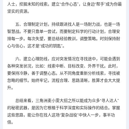
人士，挖掘未知的线索。建立“合作心态”，让身边“帮手”成为你最
坚实的资源。
五、合理制定计划，持续跟进找人是一场耐力战，也是一场
智慧战。不要只靠单一尝试，而要制定科学的行动计划，合理安
排每一步。每次失望，要总结经验教训，调整策略。时刻保持耐
心与信心，这才是“成功的钥匙”。
六、建立心理防线，应对突发情况在寻找途中，可能会遇到
各种突发状况，比如：线索中断、目标改变、外界干扰。此时，
要保持冷静，善于调整心态。从不同角度重新分析线索，寻找被
忽略的细节。始终牢记，流程合理、思路清晰，胜算才会大大提
升。
总结来看，三角洲麦小雯大招之所以能成为众多“寻人达人”
的秘密武器，是因为它根植于科学深度和实际操作的结合。掌握
这些思路，能让你在找人这场“复杂战役”中快人一步，事半功
倍。